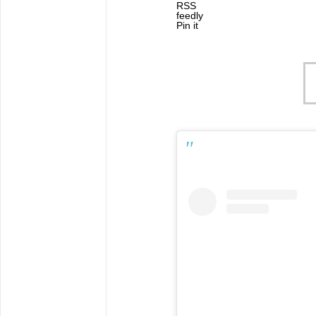
RSS
feedly
Pin it