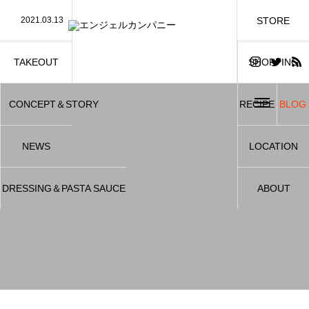
STORE
2021.03.13
【重要】オンラインショップシステム変更のお知ら
販売店
2020.11.6
店舗オープン
2020.11.1
新しくホームページを開設しました
TAKEOUT
SHOPPING
テイクアウト
ショッピング
CONCEPT＆STORY
RECIPE
BLOG
コンセプト＆ストーリー
ブログ
NEWS
LOCATION
お知らせ
アクセス
DRESSING＆PASTA SAUCE
ABOUT
ドレッシング＆パスタソース
お店について